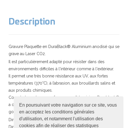
Description
Gravure Plaquette en DuraBlack® Aluminium anodisé qui se
grave au Laser CO2.
Il est particulièrement adapté pour résister dans des
environnements difficiles à l'intérieur comme à l'extérieur.
Il permet une très bonne résistance aux UV, aux fortes
températures (370°C), à l’abrasion, aux brouillards salins et
aux produits chimiques.
Compte tenu de ses performances, l’aluminium Durablack®
a obtenu des homologations industrielles,
En poursuivant votre navigation sur ce site, vous
en acceptez les conditions générales
gouvernementales et militaires.
d'utilisation, et notamment l'utilisation des
Dimension QR code 8 x 8 cm
cookies afin de réaliser des statistiques
Dimensions plaque 9 x 9 cm