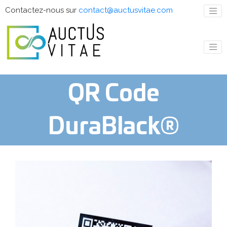
Contactez-nous sur
contact@auctusvitae.com
QR Code
DuraBlack®