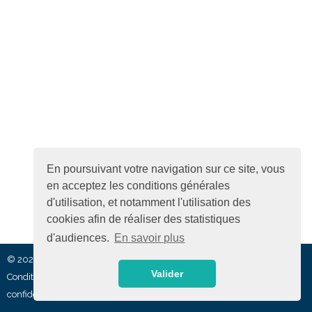
En poursuivant votre navigation sur ce site, vous
en acceptez les conditions générales
d'utilisation, et notamment l'utilisation des
cookies afin de réaliser des statistiques
d'audiences.
En savoir plus
© 2026- auctusvitae.com | Tous droits réservés |
Mentions légales
|
Valider
Conditions Générales d'Utilisation et de Vente
|
FAQ
|
Politique de
confidentialité